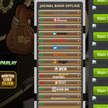
Main 
JADWAL BANK OFFLINE
Main 
Main 
Main 
Main 
Main 