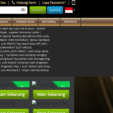
|
|
|
Chat
Hubungi Kami
Lupa Password ?
DAFTAR
NGKAS
TEMBAK IKAN
REFERRAL
PROMOSI
lebih dari satu rek di akun | 303VIP
an Cepat. Lupakan Pencarian Lama |
s Special Mystery Box|Bonus Free Lucky
ASHBACK 100% MIXPARLAY| Bonus Cashback
 LIVE PROXY|Top Award Quiz AFF CUP (
 TOURNAMENT SLOT SPECIAL
LUSIVE LUCKY DRAW | Cash Drop Game
 Play | Turnamen and Cashdrop Almighty
lucking Rush Tournamen oleh Microgaming
y | LIVE MANIA Turnamen oleh Pragmatic
diah. Dengan system enkripsi tingkat tinggi
h Pragmatic Play | SLOT MANIA Cash Drop
k Alternatif 2 : https://idn.bio/303vip
er-member kami.
NEW
NEW
ain Sekarang
Main Sekarang