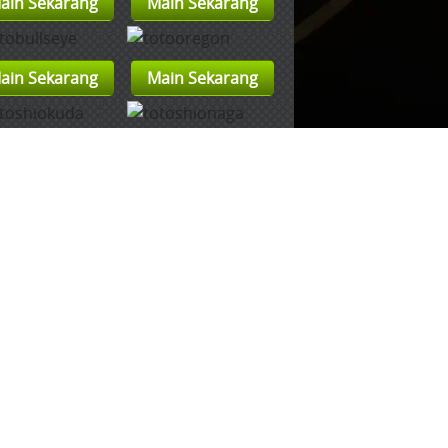
ain Sekarang
Main Sekarang
ain Sekarang
Main Sekarang
ain Sekarang
Main Sekarang
ain Sekarang
Main Sekarang
ain Sekarang
Main Sekarang
ain Sekarang