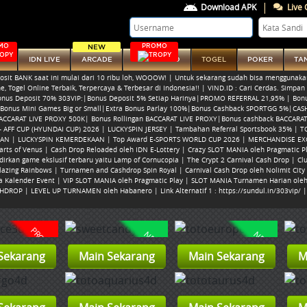
|
Download APK
Live 
MO
PROMO
NEW
TS
IDN LIVE
ARCADE
LIVE CASINO
TOGEL
POKER
TA
osit BANK saat ini mulai dari 10 ribu loh, WOOOW! | Untuk sekarang sudah bisa menggunakan 
line, Togel Online Terbaik, Terpercaya & Terbesar di Indonesia!! | VIND.ID : Cari Cerdas. Simp
Bonus Deposit 70% 303VIP:|Bonus Deposit 5% Setiap Harinya|PROMO REFERRAL 21,95% | Bonu
all|Bonus Mini Games Big or Small|Extra Bonus Parlay 100%|Bonus Cashback SPORTGG 5%|C
Togel
ACCARAT LIVE PROXY 500K| Bonus Rollingan BACCARAT LIVE PROXY|Bonus cashback BACCARAT
AFF CUP (HYUNDAI CUP) 2026 | LUCKYSPIN JERSEY | Tambahan Referral Sportsbook 35% |
N | LUCKYSPIN KEMERDEKAAN | Top Award E-SPORTS WORLD CUP 2026 | MERCHANDISE EXC
Hearts of Venus | Cash Drop Reloaded oleh IDN E-Lottery | Crazy SLOT MANIA oleh Pragmatic
rkan game ekslusif terbaru yaitu Lamp of Cornucopia | The Crypt 2 Carnival Cash Drop | C
Blazing Rainbows | Turnamen and Cashdrop Spin Royal | Carnival Cash Drop oleh Nolimit Cit
permainan Lotto Online Terlengkap hanya untuk pecinta tebak nomor berha
a Kalender Event | VIP SLOT MANIA oleh Pragmatic Play | SLOT MANIA Turnamen Harian ole
OP | LEVEL UP TURNAMEN oleh Habanero | Link Alternatif 1 : https://sundul.in/303vip/ | Lin
menjamin keamanan dan kerahasiaan data dari memb
PROMO
NEW
NEW
Sekarang
Main Sekarang
Main Sekarang
M