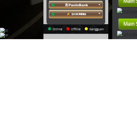
Main 
Main 
Online
Offline
Gangguan
Main 
Main 
Main 