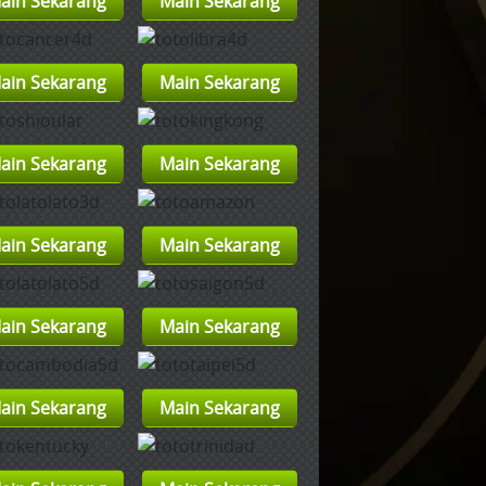
ain Sekarang
Main Sekarang
ain Sekarang
Main Sekarang
ain Sekarang
Main Sekarang
ain Sekarang
Main Sekarang
ain Sekarang
Main Sekarang
ain Sekarang
Main Sekarang