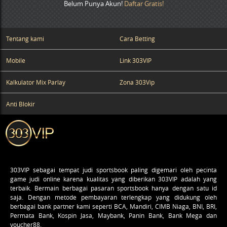
Belum Punya Akun!
Daftar Gratis!
Tentang kami
Cara Betting
Mobile
Link 303VIP
Kalkulator Mix Parlay
Zona 303Vip
Anti Blokir
303VIP
sebagai tempat judi sportsbook paling digemari oleh pecinta
game judi online karena kualitas yang diberikan 303VIP adalah yang
terbaik. Bermain berbagai pasaran sportsbook hanya dengan satu id
saja. Dengan metode pembayaran terlengkap yang didukung oleh
berbagai bank partner kami seperti BCA, Mandiri, CIMB Niaga, BNI, BRI,
Permata Bank, Kospin Jasa, Maybank, Panin Bank, Bank Mega dan
voucher88.