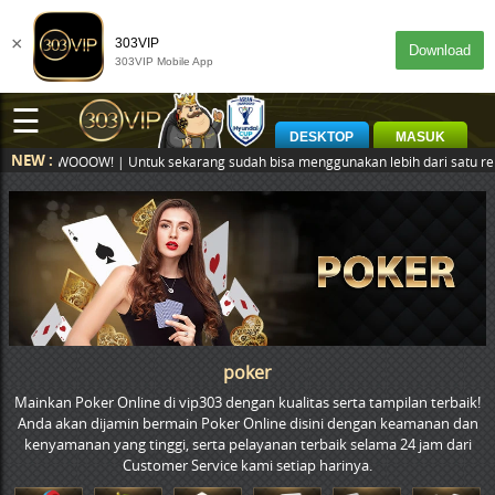
×
303VIP
Download
303VIP Mobile App
☰
DESKTOP
MASUK
NEW :
 10 ribu loh, WOOOW! | Untuk sekarang sudah bisa menggunakan lebih dari sat
poker
Mainkan Poker Online di vip303 dengan kualitas serta tampilan terbaik!
Anda akan dijamin bermain Poker Online disini dengan keamanan dan
kenyamanan yang tinggi, serta pelayanan terbaik selama 24 jam dari
Customer Service kami setiap harinya.